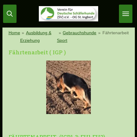
Zum
Hauptinhalt
springen
Home
»
Ausbildung &
»
Gebrauchshunde
»
Fährtenarbeit
Erziehung
Sport
Fährtenarbeit ( IGP )