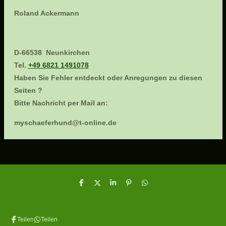
Roland Ackermann
D-66538 Neunkirchen
Tel.
+49 6821 1491078
Haben Sie Fehler entdeckt oder Anregungen zu diesen
Seiten ?
Bitte Nachricht per Mail an:
myschaeferhund@t-online.de
T
T
T
P
T
e
e
e
i
e
i
i
i
n
i
l
l
l
i
l
e
e
e
t
e
Teilen
Teilen
n
n
n
n