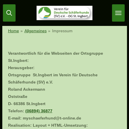
Zum
Hauptinhalt
springen
Home
»
Allgemeines
»
Impressum
Verantwortlich für die Webseiten der Ortsgruppe
St.Ingbert:
Herausgeber:
Ortsgruppe St.Ingbert im Verein für Deutsche
Schäferhunde (SV) e.V.
Roland Ackermann
Oststraße
D- 66386 St.Ingbert
Telefon:
(06894) 36877
E-mail: myschaeferhund@t-online.de
Realisation:
Layout + HTML-Umsetzung: